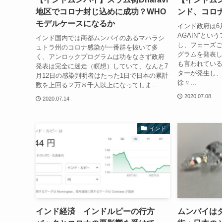
地区でコロナ封じ込めに成功？WHO
ンド、コロ
モデルケースになるか
インド政府は6月か
AGAIN"と
インド国内では商都ムンバイのあるマハラシ
し、フェーズ
ュトラ州のコロナ感染が一番群を抜いて多
グラムを発表
く、アンロックプログラムは功をなさず政府
も言われてい
発表は完全に迷走（瞑想）していて、なんと7
ターが発生し
月12日の感染判明者はたった1日で日本の累計
徐々...
数を上回る２万８千人以上になってしま...
2020.07.08
2020.07.14
インド
インド経済 インドルピーの行方
ムンバイは