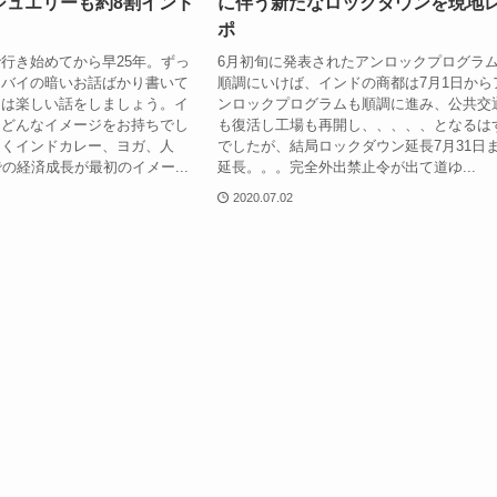
ジュエリーも約8割インド
に伴う新たなロックダウンを現地
ポ
行き始めてから早25年。ずっ
6月初旬に発表されたアンロックプログラ
ンバイの暗いお話ばかり書いて
順調にいけば、インドの商都は7月1日から
しは楽しい話をしましょう。イ
ンロックプログラムも順調に進み、公共交
、どんなイメージをお持ちでし
も復活し工場も再開し、、、、、となるは
らくインドカレー、ヨガ、人
でしたが、結局ロックダウン延長7月31日
での経済成長が最初のイメー...
延長。。。完全外出禁止令が出て道ゆ...
2020.07.02