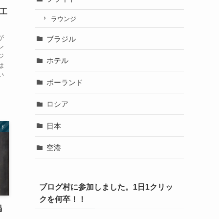
加工
ラウンジ
が
ブラジル
ン
ジ
ホテル
は
い
ポーランド
ロシア
日本
ド
空港
ブログ村に参加しました。1日1クリッ
クを何卒！！
禍