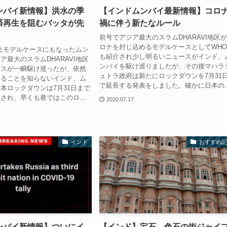
ンバイ新情報】洪水の季
【インドムンバイ最新情報】コロ
済再生を阻むバッタが先
禍に伴う新たなルール
前号でアジア最大のスラムDHARAVI地区
ロナを封じ込めるモデルケースとしてWH
止モデルケースにもなったムン
も紹介され少し明るいニュースがインド、
ア最大のスラムDHARAVI地区
ンバイを駆け巡りましたが、その後マハラ
ースが一瞬駆け巡ったが、依然
ュトラ政府は新たにロックダウンを7月31
まることを知らないインド、ム
で延長する発表をしました。確かに日本の..
本ロックダウンは7月31日まで
され、早くも巷ではこのロ...
2020.07.17
インド
おすすめ記
ンバイ新情報】ついにイ
【インド】宝石、色石の街ジャイ