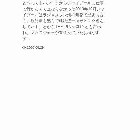
どうしてもバンコクからジャイプールに仕事
で行かなくてはならなかった2019年10月ジャ
イプールはラジャスタン州の州都で歴史も古
く、観光業も盛んで建物壁一面がピンク色を
していることからTHE PINK CITYとも言わ
れ、マハラジャ王が昔住んでいたお城がホ
テ...
2020.06.29