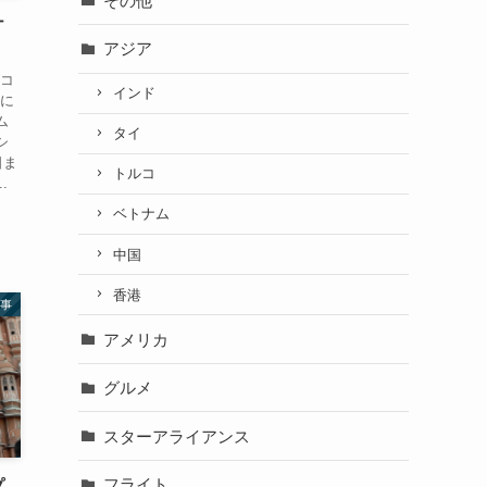
その他
ナ
アジア
がコ
インド
Oに
ム
タイ
シ
日ま
トルコ
.
ベトナム
中国
香港
事
アメリカ
グルメ
スターアライアンス
フライト
プ