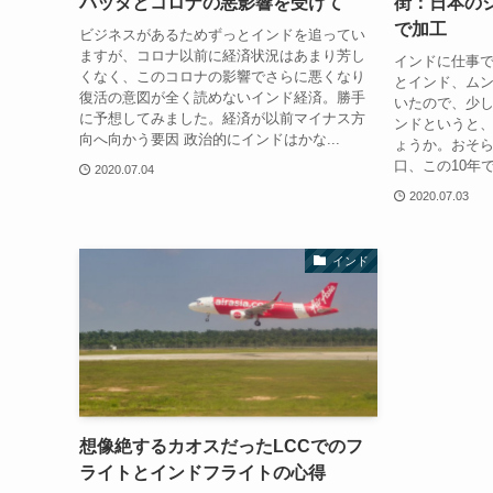
バッタとコロナの悪影響を受けて
街：日本の
で加工
ビジネスがあるためずっとインドを追ってい
ますが、コロナ以前に経済状況はあまり芳し
インドに仕事で
くなく、このコロナの影響でさらに悪くなり
とインド、ム
復活の意図が全く読めないインド経済。勝手
いたので、少
に予想してみました。経済が以前マイナス方
ンドというと
向へ向かう要因 政治的にインドはかな...
ょうか。おそ
口、この10年
2020.07.04
2020.07.03
インド
想像絶するカオスだったLCCでのフ
ライトとインドフライトの心得