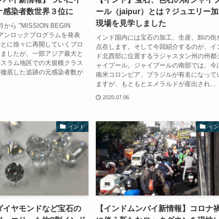
ナ感染者数世界３位に
ール（jaipur）とは？ジュエリー
現場を見学しました
ら "MISSION BEGIN
いうアンロックプログラムを発表
インド国内には宝石の加工、生産、卸の街
ごとに徐々に再開していくプロ
点在します。そして今回紹介するのが、イ
しましたが、一部アジア最大と
ド北西部に位置するラジャスタン州の州都
るスラム地区での大規模クラス
ャイプール。ジャイプールの南部では、今
、徹底した追跡の元感染者数が
南米コロンビア、ブラジルが有名になって
ますが、もともとエメラルドが産出され...
2020.07.06
インド
イン
ダイヤモンドなど宝石の
【インドムンバイ新情報】コロナ