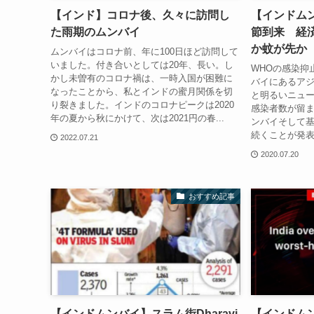
【インド】コロナ後、久々に訪問し
【インドム
た雨期のムンバイ
節到来 経
か蚊が先か
ムンバイはコロナ前、年に100日ほど訪問して
いました。付き合いとしては20年、長い。し
WHOの感染抑
かし未曽有のコロナ禍は、一時入国が困難に
バイにあるアジ
なったことから、私とインドの蜜月関係を切
と明るいニュ
り裂きました。インドのコロナピークは2020
感染者数が留
年の夏から秋にかけて、次は2021円の春...
ンバイそして基
続くことが発表
2022.07.21
2020.07.20
おすすめ記事
【インドムンバイ】スラム街Dharavi
【インドム