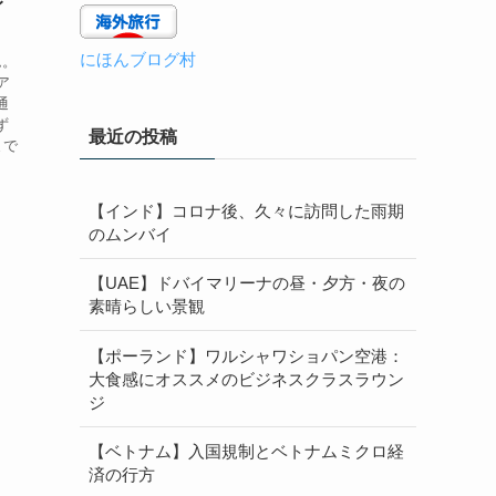
レ
にほんブログ村
ム。
ア
通
ず
最近の投稿
まで
【インド】コロナ後、久々に訪問した雨期
のムンバイ
【UAE】ドバイマリーナの昼・夕方・夜の
素晴らしい景観
【ポーランド】ワルシャワショパン空港：
大食感にオススメのビジネスクラスラウン
ジ
【ベトナム】入国規制とベトナムミクロ経
済の行方