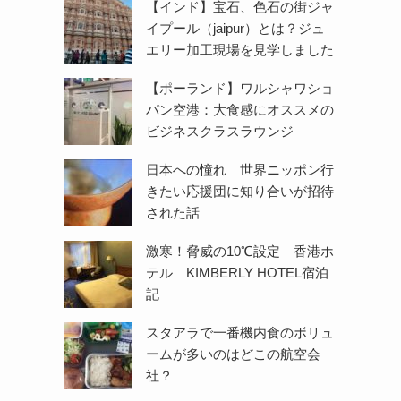
【インド】宝石、色石の街ジャ
イプール（jaipur）とは？ジュ
エリー加工現場を見学しました
【ポーランド】ワルシャワショ
パン空港：大食感にオススメの
ビジネスクラスラウンジ
日本への憧れ 世界ニッポン行
きたい応援団に知り合いが招待
された話
激寒！脅威の10℃設定 香港ホ
テル KIMBERLY HOTEL宿泊
記
スタアラで一番機内食のボリュ
ームが多いのはどこの航空会
社？