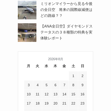
ミリオンマイラーから見る今後
の全日空 将来の国際線減便は
どの路線？？
【ANA全日空】ダイヤモンドス
テータスの３８種類の特典を実
体験レポート
2026年8月
月
火
水
木
金
土
日
1
2
3
4
5
6
7
8
9
10
11
12
13
14
15
16
17
18
19
20
21
22
23