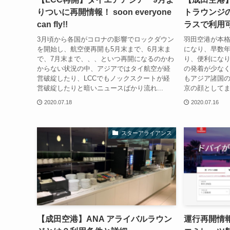
りついに再開情報！ soon everyone
トラウンジ
can fly!!
ラスで利用
3月頃から各国がコロナの影響でロックダウン
羽田空港が本
を開始し、航空便再開も5月末まで、6月末ま
になり、早数
で、7月末まで、、、といつ再開になるのかわ
り、便利にな
からない状況の中、アジアではタイ航空が経
の発着が少な
営破綻したり、LCCでもノックスクートが経
もアジア諸国
営破綻したりと暗いニュースばかり流れ...
京の顔としてま
2020.07.18
2020.07.16
スターアライアンス
【成田空港】ANA アライバルラウン
運行再開情