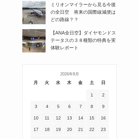
ミリオンマイラーから見る今後
の全日空 将来の国際線減便は
どの路線？？
【ANA全日空】ダイヤモンドス
テータスの３８種類の特典を実
体験レポート
2026年8月
月
火
水
木
金
土
日
1
2
3
4
5
6
7
8
9
10
11
12
13
14
15
16
17
18
19
20
21
22
23