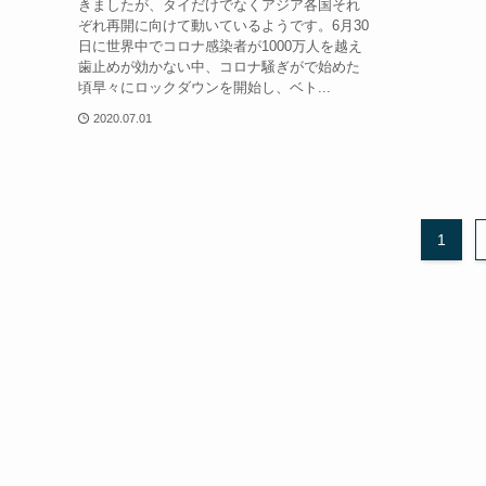
きましたが、タイだけでなくアジア各国それ
ぞれ再開に向けて動いているようです。6月30
日に世界中でコロナ感染者が1000万人を越え
歯止めが効かない中、コロナ騒ぎがで始めた
頃早々にロックダウンを開始し、ベト...
2020.07.01
1