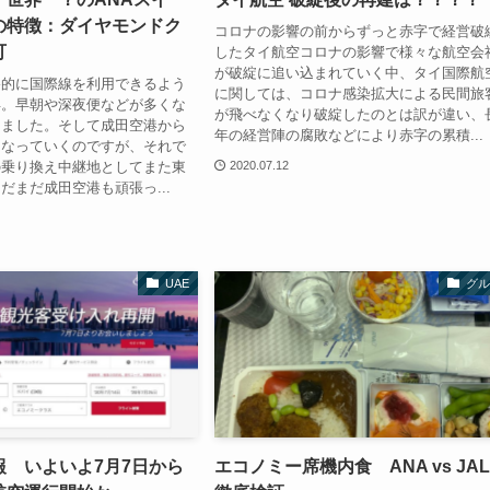
の特徴：ダイヤモンドク
コロナの影響の前からずっと赤字で経営破
可
したタイ航空コロナの影響で様々な航空会
が破綻に追い込まれていく中、タイ国際航
格的に国際線を利用できるよう
に関しては、コロナ感染拡大による民間旅
年。早朝や深夜便などが多くな
が飛べなくなり破綻したのとは訳が違い、
りました。そして成田空港から
年の経営陣の腐敗などにより赤字の累積...
くなっていくのですが、それで
の乗り換え中継地としてまた東
2020.07.12
だまだ成田空港も頑張っ...
UAE
グル
報 いよいよ7月7日から
エコノミー席機内食 ANA vs JA