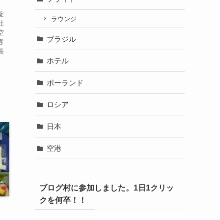
綻
ラウンジ
社
空
ブラジル
客
長
ホテル
ポーランド
ロシア
日本
メ
空港
ブログ村に参加しました。1日1クリッ
クを何卒！！
L