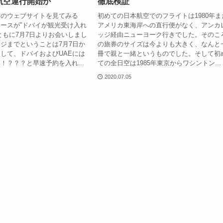
航空運行開始か
徹底検証
空のウェブサイトを見てみる
初めての日本航空でのフライトは1980年ま
ースが”ドバイが観光受け入れ
アメリカ東海岸への直行便がなく、アンカ
ともに7月7日よりお会いしまし
ッジ経由ニューヨーク行きでした。そのこ
ジまでということは7月7日か
の旅券のサイズは今よりも大きく、なんと
して、ドバイおよびUAEには
冊で親と一緒というものでした。そして初
！？？？と早速予約を入れ...
ての全日空は1985年東京からワシントン...
2020.07.05