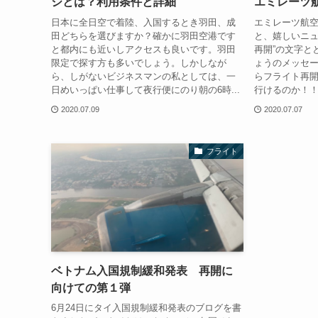
ジとは？利用条件と詳細
エミレーツ
日本に全日空で着陸、入国するとき羽田、成
エミレーツ航
田どちらを選びますか？確かに羽田空港です
と、嬉しいニュ
と都内にも近いしアクセスも良いです。羽田
再開”の文字と
限定で探す方も多いでしょう。しかしなが
ょうのメッセー
ら、しがないビジネスマンの私としては、一
らフライト再開
日めいっぱい仕事して夜行便にのり朝の6時...
行けるのか！！
2020.07.09
2020.07.07
フライト
ベトナム入国規制緩和発表 再開に
向けての第１弾
6月24日にタイ入国規制緩和発表のブログを書