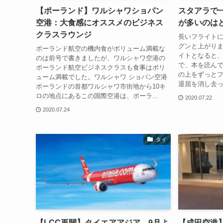
【ポーランド】ワルシャワショパン
スタアラで
空港：大食感にオススメのビジネス
が多いのは
クラスラウンジ
長いフライト
グンと上がり
ポーランド航空の機内食がボリューム満載な
イトとなると
のは前号で書きましたが、ワルシャワ空港の
で、本を読ん
ポーランド航空ビジネスクラスも食事はボリ
の上をずっと
ューム満載でした。ワルシャワ ショパン空港
退屈を消し去っ
ポーランドの首都ワルシャワ市街地から10キ
ロの地点にあるこの国際空港は、ポーラ...
2020.07.22
2020.07.24
タイ
【LCC再開】タイエアアジア 9月よ
【成田空港