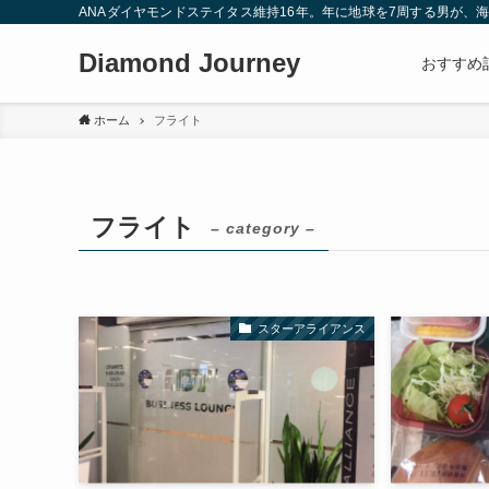
ANAダイヤモンドステイタス維持16年。年に地球を7周する男が
Diamond Journey
おすすめ
ホーム
フライト
フライト
– category –
スターアライアンス