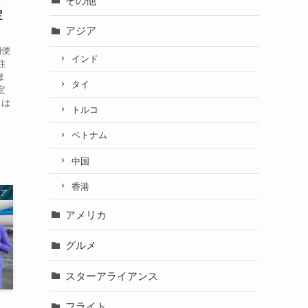
その他
定
アジア
期便
インド
往
ま
タイ
定
らは
トルコ
ベトナム
中国
香港
ア
アメリカ
グルメ
スターアライアンス
フライト