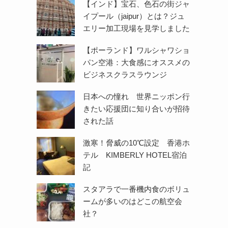
【インド】宝石、色石の街ジャ
イプール（jaipur）とは？ジュ
エリー加工現場を見学しました
【ポーランド】ワルシャワショ
パン空港：大食感にオススメの
ビジネスクラスラウンジ
日本への憧れ 世界ニッポン行
きたい応援団に知り合いが招待
された話
激寒！脅威の10℃設定 香港ホ
テル KIMBERLY HOTEL宿泊
記
スタアラで一番機内食のボリュ
ームが多いのはどこの航空会
社？