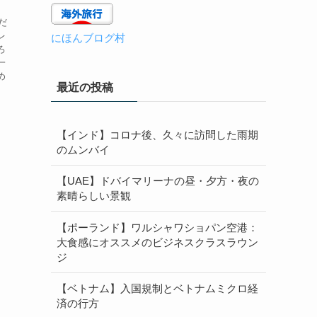
だ
レ
にほんブログ村
ろ
一
め
最近の投稿
【インド】コロナ後、久々に訪問した雨期
のムンバイ
【UAE】ドバイマリーナの昼・夕方・夜の
素晴らしい景観
【ポーランド】ワルシャワショパン空港：
大食感にオススメのビジネスクラスラウン
ジ
【ベトナム】入国規制とベトナムミクロ経
済の行方