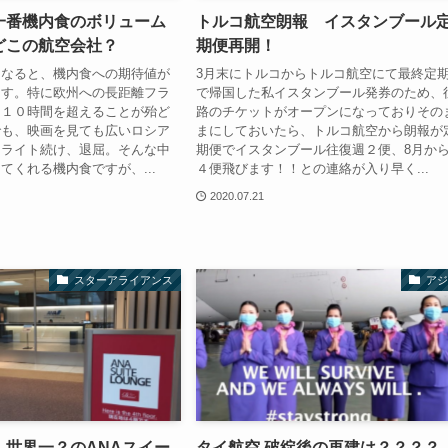
一番機内食のボリューム
トルコ航空朗報 イスタンブール
どこの航空会社？
期便再開！
になると、機内食への期待値が
3月末にトルコからトルコ航空にて最終定
ます。特に欧州への長距離フラ
で帰国した私イスタンブール発券のため、
、１０時間を超えることが殆ど
路のチケットがオープンになっておりその
でも、映画を見ても広いロシア
まにしておいたら、トルコ航空から朗報が
フライト続け、退屈。そんな中
期便でイスタンブール往復週２便、8月か
てくれる機内食ですが、...
４便飛びます！！との連絡が入り早く...
2020.07.21
スターアライアンス
アジ
】世界一？のANAスイー
タイ航空 破綻後の再建は？？？？