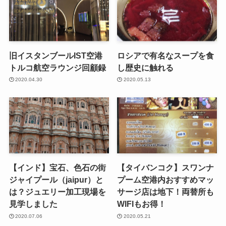
旧イスタンブールIST空港
ロシアで有名なスープを食
トルコ航空ラウンジ回顧録
し歴史に触れる
2020.04.30
2020.05.13
【インド】宝石、色石の街
【タイバンコク】スワンナ
ジャイプール（jaipur）と
プーム空港内おすすめマッ
は？ジュエリー加工現場を
サージ店は地下！両替所も
見学しました
WIFIもお得！
2020.07.06
2020.05.21