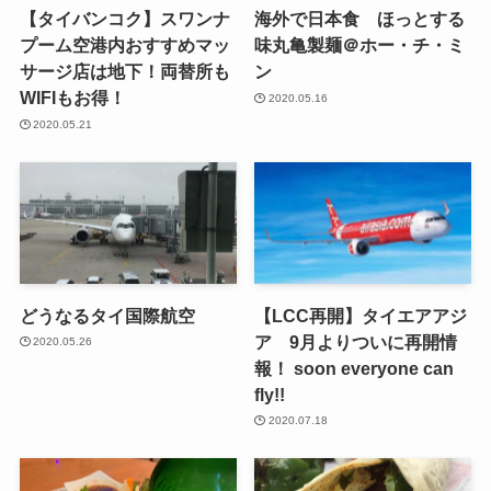
【タイバンコク】スワンナ
海外で日本食 ほっとする
プーム空港内おすすめマッ
味丸亀製麺＠ホー・チ・ミ
サージ店は地下！両替所も
ン
WIFIもお得！
2020.05.16
2020.05.21
どうなるタイ国際航空
【LCC再開】タイエアアジ
ア 9月よりついに再開情
2020.05.26
報！ soon everyone can
fly!!
2020.07.18